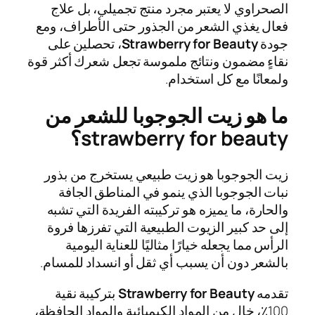
الصحراوي لا يعتبر مجرد منتج تجميلي، بل علاج
فعال يغذي الشعر من الجذور حتى الأطراف، ومع
جودة
Strawberry for Beauty
، تحصلين على
نقاءٍ مضمون ونتائج ملموسة تجعل شعرك أكثر قوة
ولمعانًا مع كل استخدام.
ما هو زيت الجوجوبا للشعر من
strawberry for beauty؟
زيت الجوجوبا هو زيت طبيعي يستخرج من بذور
نبات الجوجوبا الذي ينمو في المناطق الجافة
والحارة، ما يميزه هو تركيبته الفريدة التي تشبه
إلى حد كبير الزيوت الطبيعية التي تفرزها فروة
الرأس مما يجعله خيارًا مثاليًا للعناية اليومية
بالشعر دون أن يسبب أي ثقل أو انسداد للمسام.
تقدمه
Strawberry for Beauty
بتركيبة نقية
100٪، خالٍ من المواد الكيميائية والمواد الحافظة،