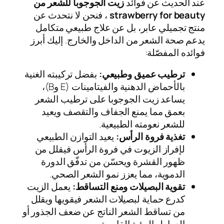
عند الحديث عن فوائد
زيت الجوجوبا للشعر من
strawberry for beauty
، فنحن لا نتحدث عن
منتج تجميلي عابر، بل عن علاج طبيعي متكامل
يدعم صحة الشعر من الداخل والخارج. إليك أبرز
فوائده المفصّلة:
ترطيب عميق وطبيعي:
بفضل تركيبته الغنية
بالأحماض الدهنية والفيتامينات (E وB)،
يساعد زيت الجوجوبا على ترطيب الشعر
بعمق مما يمنع الجفاف والتقصف ويعيد
للشعر نعومته الطبيعية.
تغذية فروة الرأس:
يعيد التوازن الطبيعي
لإفراز الزيوت في فروة الرأس فيقلل من
ظهور القشرة ويحسّن من تدفّق الدورة
الدموية، مما يعزز نمو الشعر الصحي.
تقوية البصيلات ومنع التساقط:
يعمل الزيت
كدرع حماية لبصيلات الشعر فيقويها ويقلل
من تساقط الشعر الناتج عن ضعف الجذور أو