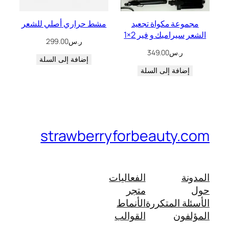
مجموعة مكواة تجعيد
مشط حراري أصلي للشعر
الشعر سيراميك و فير 2×1
ر.س
299.00
ر.س
349.00
إضافة إلى السلة
إضافة إلى السلة
strawberryforbeauty.com
المدونة
الفعاليات
حول
متجر
الأسئلة المتكررة
الأنماط
المؤلفون
القوالب