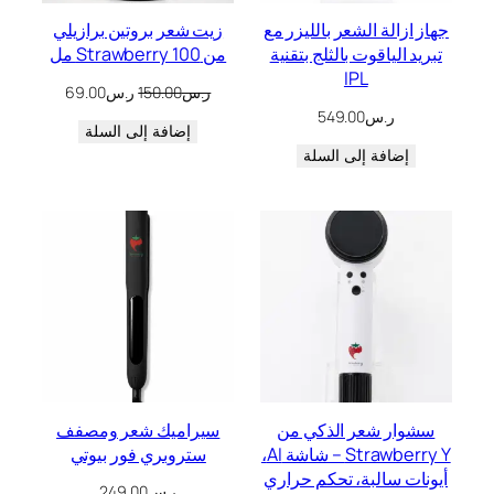
جهاز ازالة الشعر بالليزر مع
زيت شعر بروتين برازيلي
تبريد الياقوت بالثلج بتقنية
من Strawberry 100 مل
IPL
السعر
السعر
ر.س
150.00
ر.س
69.00
الأصلي
الحالي
ر.س
549.00
هو:
إضافة إلى السلة
هو:
ر.س150.00.
ر.س69.00.
إضافة إلى السلة
سشوار شعر الذكي من
سيراميك شعر ومصفف
Strawberry Y – شاشة AI،
ستروبري فور بيوتي
أيونات سالبة، تحكم حراري
ر.س
249.00