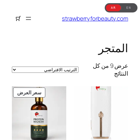
تخطى
AR
EN
إلى
strawberryforbeauty.com
المحتوى
المتجر
عرض ⁦9⁩ من كل
النتائج
منتج
سعر العرض
مخفض