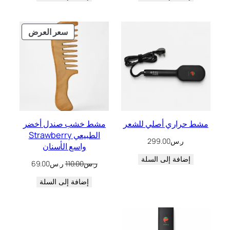
منتج
سعر العرض
مخفض
مشط حراري أصلي للشعر
مشط خشب صندل أخضر
الطبيعي Strawberry
ر.س
299.00
واسع الأسنان
إضافة إلى السلة
السعر
السعر
ر.س
110.00
ر.س
69.00
الأصلي
الحالي
هو:
إضافة إلى السلة
هو:
ر.س110.00.
ر.س69.00.