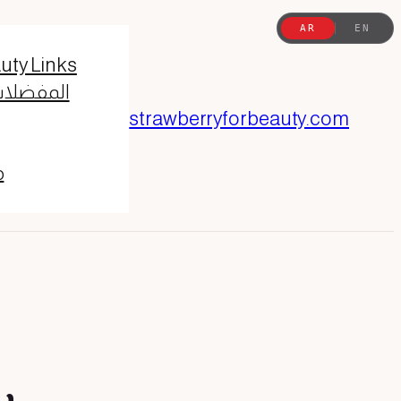
تخطى
AR
EN
إلى
uty Links
المحتوى
المفضلا
strawberryforbeauty.com
م