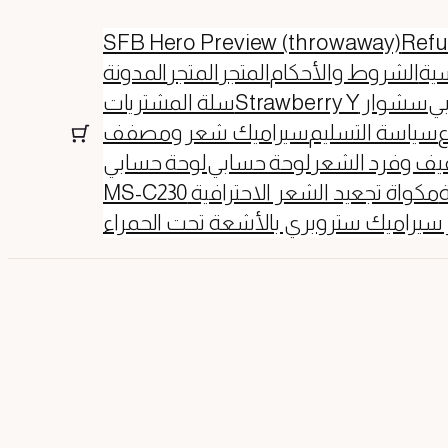
SFB Hero Preview (throwaway)
Refu
سية
الشروط والأحكام
المتجر
المتجر
المدونة
ي
سشوار Strawberry Y
سلة المشتريات
ع
سياسة التسليم
سيراميك شعر ومصفف
فيف وفرد الشعر
لوحة حسابي
لوحة حسابي
ة
مكواة تجعيد الشعر الاحترافية MS-C230
راميك ستروبري بالأشعة تحت الحمراء