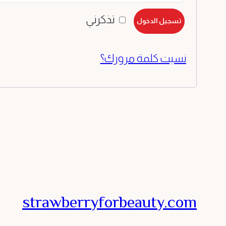
تذكرني
تسجيل الدخول
نسيت كلمة مرورك؟
strawberryforbeauty.com