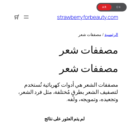
تخطى
AR
EN
إلى
strawberryforbeauty.com
المحتوى
الرئيسية
/ مصففات شعر
مصففات شعر
مصففات شعر
مصففات الشعر هي أدوات كهربائية تُستخدم
لتصفيف الشعر بطرقٍ مُختلفة، مثل فرد الشعر،
وتجعيده، وتمويجه، ولفه.
لم يتم العثور على نتائج